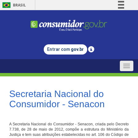
BRASIL
Simplifique!
Comunica BR
Participe
Acesso à informação
Entrar com
gov.br
Legislação
Canais
Toggle
naviga
Secretaria Nacional do
Consumidor - Senacon
A Secretaria Nacional do Consumidor - Senacon, criada pelo Decreto
7.738, de 28 de maio de 2012, compõe a estrutura do Ministério da
Justiça e tem suas atribuições estabelecidas no art. 106 do Código de