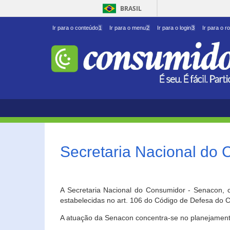
BRASIL
Ir para o conteúdo
1
Ir para o menu
2
Ir para o login
3
Ir para o r
Secretaria Nacional do
A Secretaria Nacional do Consumidor - Senacon, c
estabelecidas no art. 106 do Código de Defesa do C
A atuação da Senacon concentra-se no planejament