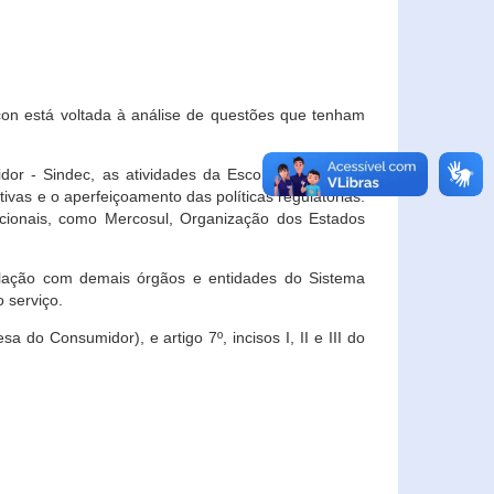
con está voltada à análise de questões que tenham
or - Sindec, as atividades da Escola Nacional de
vas e o aperfeiçoamento das políticas regulatórias.
acionais, como Mercosul, Organização dos Estados
ulação com demais órgãos e entidades do Sistema
 serviço.
 do Consumidor), e artigo 7º, incisos I, II e III do