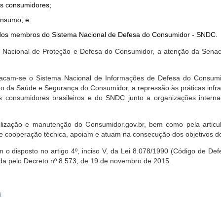
dos consumidores;
onsumo; e
ta dos membros do Sistema Nacional de Defesa do Consumidor - SNDC.
ica Nacional de Proteção e Defesa do Consumidor, a atenção da Sena
stacam-se o Sistema Nacional de Informações de Defesa do Consumid
 da Saúde e Segurança do Consumidor, a repressão às práticas infrati
s consumidores brasileiros e do SNDC junto a organizações intern
bilização e manutenção do Consumidor.gov.br, bem como pela artic
 cooperação técnica, apoiam e atuam na consecução dos objetivos do
 disposto no artigo 4º, inciso V, da Lei 8.078/1990 (Código de Defesa
zada pelo Decreto nº 8.573, de 19 de novembro de 2015.
i