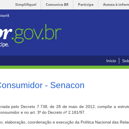
Simplifique!
Comunica BR
Participe
Acesso à infor
odapé
4
Início
Sob
 Consumidor - Senacon
riada pelo Decreto 7.738, de 28 de maio de 2012, compõe a estrutur
onsumidor e no art. 3º do Decreto nº 2.181/97.
o, elaboração, coordenação e execução da Política Nacional das Rela