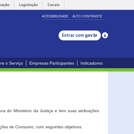
mação
Legislação
Canais
ACESSIBILIDADE
ALTO CONTRASTE
Entrar com
gov.br
re o Serviço
Empresas Participantes
Indicadores
a do Ministério da Justiça e tem suas atribuições
ções de Consumo, com seguintes objetivos: