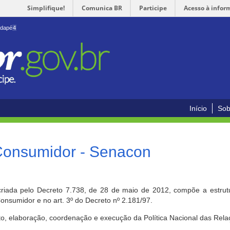
Simplifique!
Comunica BR
Participe
Acesso à infor
odapé
4
Início
Sob
 Consumidor - Senacon
riada pelo Decreto 7.738, de 28 de maio de 2012, compõe a estrutur
onsumidor e no art. 3º do Decreto nº 2.181/97.
o, elaboração, coordenação e execução da Política Nacional das Rela