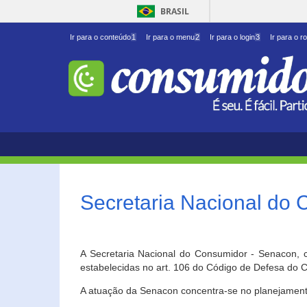
BRASIL
Ir para o conteúdo
1
Ir para o menu
2
Ir para o login
3
Ir para o r
Secretaria Nacional do
A Secretaria Nacional do Consumidor - Senacon, c
estabelecidas no art. 106 do Código de Defesa do C
A atuação da Senacon concentra-se no planejament