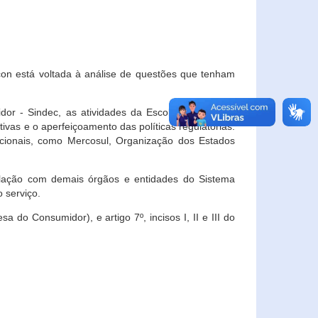
con está voltada à análise de questões que tenham
or - Sindec, as atividades da Escola Nacional de
vas e o aperfeiçoamento das políticas regulatórias.
acionais, como Mercosul, Organização dos Estados
ulação com demais órgãos e entidades do Sistema
 serviço.
 do Consumidor), e artigo 7º, incisos I, II e III do