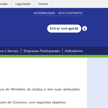
mação
Legislação
Canais
ACESSIBILIDADE
ALTO CONTRASTE
Entrar com
gov.br
re o Serviço
Empresas Participantes
Indicadores
a do Ministério da Justiça e tem suas atribuições
ções de Consumo, com seguintes objetivos: