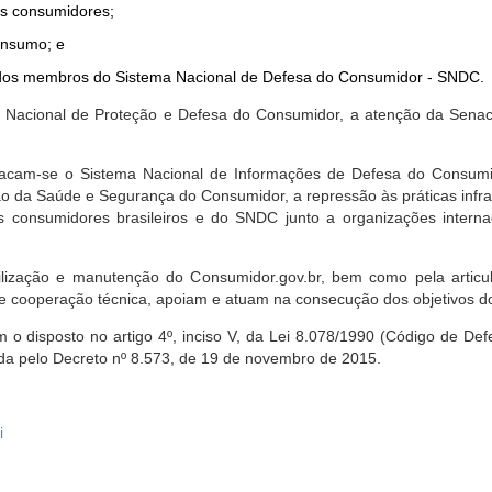
dos consumidores;
onsumo; e
ta dos membros do Sistema Nacional de Defesa do Consumidor - SNDC.
ica Nacional de Proteção e Defesa do Consumidor, a atenção da Sena
stacam-se o Sistema Nacional de Informações de Defesa do Consumid
 da Saúde e Segurança do Consumidor, a repressão às práticas infrati
s consumidores brasileiros e do SNDC junto a organizações intern
bilização e manutenção do Consumidor.gov.br, bem como pela artic
 cooperação técnica, apoiam e atuam na consecução dos objetivos do
 disposto no artigo 4º, inciso V, da Lei 8.078/1990 (Código de Defesa
zada pelo Decreto nº 8.573, de 19 de novembro de 2015.
i