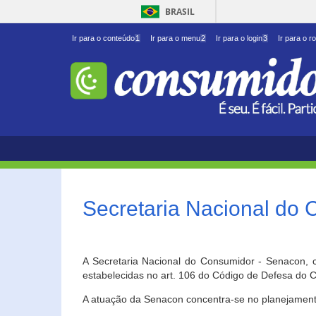
BRASIL
Ir para o conteúdo
1
Ir para o menu
2
Ir para o login
3
Ir para o r
Secretaria Nacional do
A Secretaria Nacional do Consumidor - Senacon, c
estabelecidas no art. 106 do Código de Defesa do C
A atuação da Senacon concentra-se no planejament