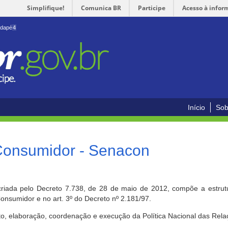
Simplifique!
Comunica BR
Participe
Acesso à infor
odapé
4
Início
Sob
 Consumidor - Senacon
riada pelo Decreto 7.738, de 28 de maio de 2012, compõe a estrutur
onsumidor e no art. 3º do Decreto nº 2.181/97.
o, elaboração, coordenação e execução da Política Nacional das Rela