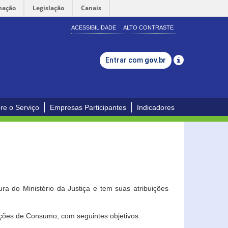
mação
Legislação
Canais
ACESSIBILIDADE
ALTO CONTRASTE
Entrar com
gov.br
re o Serviço
Empresas Participantes
Indicadores
a do Ministério da Justiça e tem suas atribuições
ções de Consumo, com seguintes objetivos: