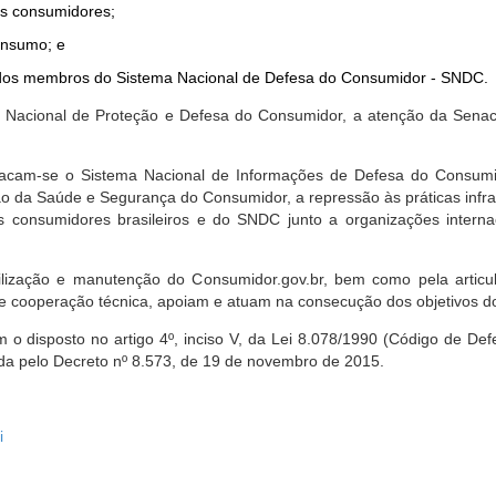
dos consumidores;
onsumo; e
ta dos membros do Sistema Nacional de Defesa do Consumidor - SNDC.
ica Nacional de Proteção e Defesa do Consumidor, a atenção da Sena
stacam-se o Sistema Nacional de Informações de Defesa do Consumid
 da Saúde e Segurança do Consumidor, a repressão às práticas infrati
s consumidores brasileiros e do SNDC junto a organizações intern
bilização e manutenção do Consumidor.gov.br, bem como pela artic
 cooperação técnica, apoiam e atuam na consecução dos objetivos do
 disposto no artigo 4º, inciso V, da Lei 8.078/1990 (Código de Defesa
zada pelo Decreto nº 8.573, de 19 de novembro de 2015.
i