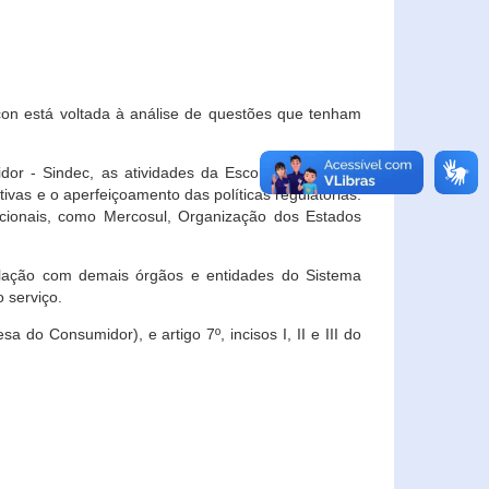
con está voltada à análise de questões que tenham
or - Sindec, as atividades da Escola Nacional de
vas e o aperfeiçoamento das políticas regulatórias.
acionais, como Mercosul, Organização dos Estados
ulação com demais órgãos e entidades do Sistema
 serviço.
 do Consumidor), e artigo 7º, incisos I, II e III do