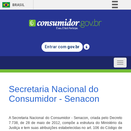
BRASIL
Simplifique!
Comunica BR
Participe
Acesso à informação
Entrar com
gov.br
Legislação
Canais
Toggle
naviga
Secretaria Nacional do
Consumidor - Senacon
A Secretaria Nacional do Consumidor - Senacon, criada pelo Decreto
7.738, de 28 de maio de 2012, compõe a estrutura do Ministério da
Justiça e tem suas atribuições estabelecidas no art. 106 do Código de