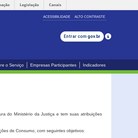
mação
Legislação
Canais
ACESSIBILIDADE
ALTO CONTRASTE
Entrar com
gov.br
re o Serviço
Empresas Participantes
Indicadores
a do Ministério da Justiça e tem suas atribuições
ções de Consumo, com seguintes objetivos: