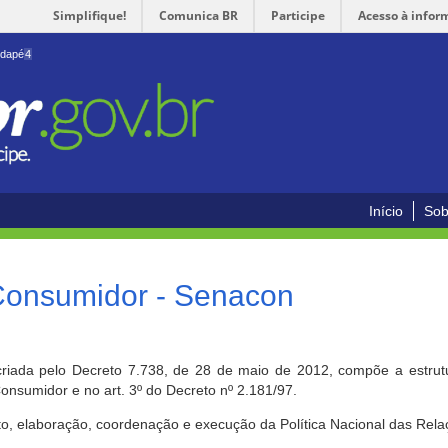
Simplifique!
Comunica BR
Participe
Acesso à infor
odapé
4
Início
Sob
 Consumidor - Senacon
riada pelo Decreto 7.738, de 28 de maio de 2012, compõe a estrutur
onsumidor e no art. 3º do Decreto nº 2.181/97.
o, elaboração, coordenação e execução da Política Nacional das Rela