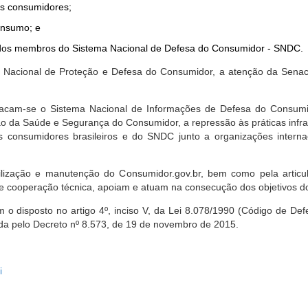
dos consumidores;
onsumo; e
ta dos membros do Sistema Nacional de Defesa do Consumidor - SNDC.
ica Nacional de Proteção e Defesa do Consumidor, a atenção da Sena
stacam-se o Sistema Nacional de Informações de Defesa do Consumid
 da Saúde e Segurança do Consumidor, a repressão às práticas infrati
s consumidores brasileiros e do SNDC junto a organizações intern
bilização e manutenção do Consumidor.gov.br, bem como pela artic
 cooperação técnica, apoiam e atuam na consecução dos objetivos do
 disposto no artigo 4º, inciso V, da Lei 8.078/1990 (Código de Defesa
zada pelo Decreto nº 8.573, de 19 de novembro de 2015.
i