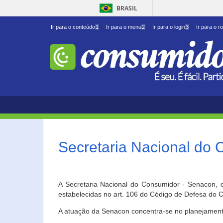
BRASIL
Ir para o conteúdo
1
Ir para o menu
2
Ir para o login
3
Ir para o r
Secretaria Nacional do
A Secretaria Nacional do Consumidor - Senacon, c
estabelecidas no art. 106 do Código de Defesa do C
A atuação da Senacon concentra-se no planejament