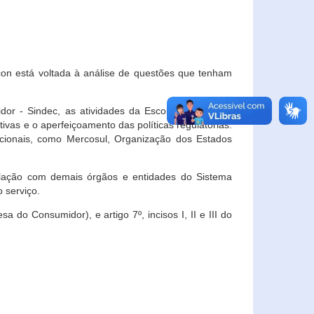
con está voltada à análise de questões que tenham
or - Sindec, as atividades da Escola Nacional de
vas e o aperfeiçoamento das políticas regulatórias.
acionais, como Mercosul, Organização dos Estados
ulação com demais órgãos e entidades do Sistema
 serviço.
 do Consumidor), e artigo 7º, incisos I, II e III do