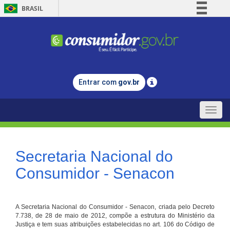
BRASIL
Simplifique!
Comunica BR
Participe
Acesso à informação
Entrar com
gov.br
Legislação
Canais
Toggle
naviga
Secretaria Nacional do
Consumidor - Senacon
A Secretaria Nacional do Consumidor - Senacon, criada pelo Decreto
7.738, de 28 de maio de 2012, compõe a estrutura do Ministério da
Justiça e tem suas atribuições estabelecidas no art. 106 do Código de