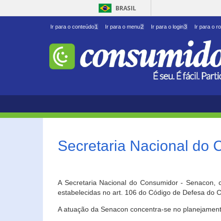
BRASIL
Ir para o conteúdo
1
Ir para o menu
2
Ir para o login
3
Ir para o r
Secretaria Nacional do
A Secretaria Nacional do Consumidor - Senacon, c
estabelecidas no art. 106 do Código de Defesa do C
A atuação da Senacon concentra-se no planejament