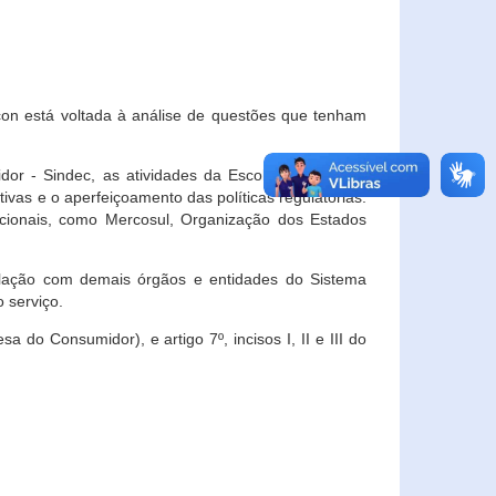
con está voltada à análise de questões que tenham
or - Sindec, as atividades da Escola Nacional de
vas e o aperfeiçoamento das políticas regulatórias.
acionais, como Mercosul, Organização dos Estados
ulação com demais órgãos e entidades do Sistema
 serviço.
 do Consumidor), e artigo 7º, incisos I, II e III do