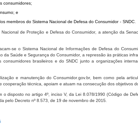
dos consumidores;
onsumo; e
ta dos membros do Sistema Nacional de Defesa do Consumidor - SNDC.
ica Nacional de Proteção e Defesa do Consumidor, a atenção da Sena
stacam-se o Sistema Nacional de Informações de Defesa do Consumid
 da Saúde e Segurança do Consumidor, a repressão às práticas infrati
s consumidores brasileiros e do SNDC junto a organizações intern
bilização e manutenção do Consumidor.gov.br, bem como pela artic
 cooperação técnica, apoiam e atuam na consecução dos objetivos do
 disposto no artigo 4º, inciso V, da Lei 8.078/1990 (Código de Defesa
zada pelo Decreto nº 8.573, de 19 de novembro de 2015.
i