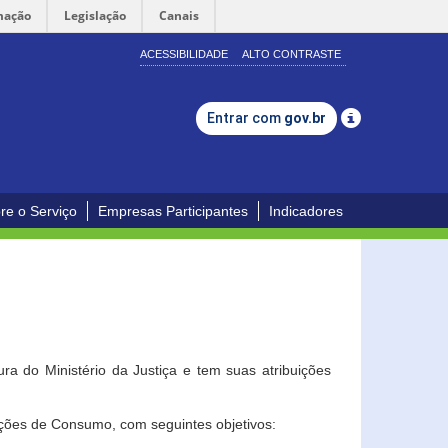
mação
Legislação
Canais
ACESSIBILIDADE
ALTO CONTRASTE
Entrar com
gov.br
re o Serviço
Empresas Participantes
Indicadores
a do Ministério da Justiça e tem suas atribuições
ções de Consumo, com seguintes objetivos: