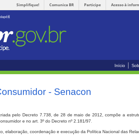
Simplifique!
Comunica BR
Participe
Acesso à infor
odapé
4
Início
Sob
 Consumidor - Senacon
riada pelo Decreto 7.738, de 28 de maio de 2012, compõe a estrutur
onsumidor e no art. 3º do Decreto nº 2.181/97.
o, elaboração, coordenação e execução da Política Nacional das Rela