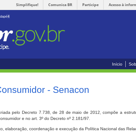
Simplifique!
Comunica BR
Participe
Acesso à infor
odapé
4
Início
Sob
 Consumidor - Senacon
riada pelo Decreto 7.738, de 28 de maio de 2012, compõe a estrutur
onsumidor e no art. 3º do Decreto nº 2.181/97.
o, elaboração, coordenação e execução da Política Nacional das Rela