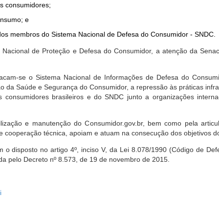
dos consumidores;
onsumo; e
ta dos membros do Sistema Nacional de Defesa do Consumidor - SNDC.
ica Nacional de Proteção e Defesa do Consumidor, a atenção da Sena
stacam-se o Sistema Nacional de Informações de Defesa do Consumid
 da Saúde e Segurança do Consumidor, a repressão às práticas infrati
s consumidores brasileiros e do SNDC junto a organizações intern
bilização e manutenção do Consumidor.gov.br, bem como pela artic
 cooperação técnica, apoiam e atuam na consecução dos objetivos do
 disposto no artigo 4º, inciso V, da Lei 8.078/1990 (Código de Defesa
zada pelo Decreto nº 8.573, de 19 de novembro de 2015.
i