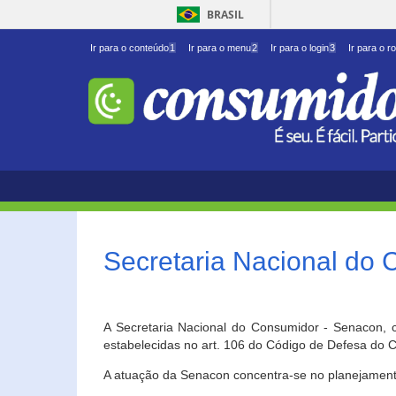
BRASIL
Ir para o conteúdo
1
Ir para o menu
2
Ir para o login
3
Ir para o r
Secretaria Nacional do
A Secretaria Nacional do Consumidor - Senacon, c
estabelecidas no art. 106 do Código de Defesa do C
A atuação da Senacon concentra-se no planejament