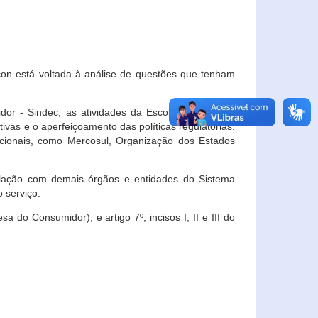
con está voltada à análise de questões que tenham
or - Sindec, as atividades da Escola Nacional de
vas e o aperfeiçoamento das políticas regulatórias.
acionais, como Mercosul, Organização dos Estados
ulação com demais órgãos e entidades do Sistema
 serviço.
 do Consumidor), e artigo 7º, incisos I, II e III do