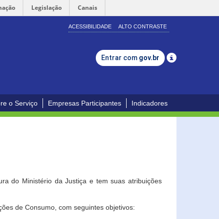
mação
Legislação
Canais
ACESSIBILIDADE
ALTO CONTRASTE
Entrar com
gov.br
re o Serviço
Empresas Participantes
Indicadores
a do Ministério da Justiça e tem suas atribuições
ções de Consumo, com seguintes objetivos: