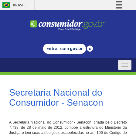
BRASIL
Simplifique!
Comunica BR
Participe
Acesso à informação
Entrar com
gov.br
Legislação
Canais
Toggle
naviga
Secretaria Nacional do
Consumidor - Senacon
A Secretaria Nacional do Consumidor - Senacon, criada pelo Decreto
7.738, de 28 de maio de 2012, compõe a estrutura do Ministério da
Justiça e tem suas atribuições estabelecidas no art. 106 do Código de