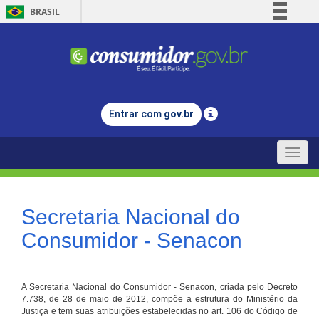
BRASIL
Simplifique!
Comunica BR
Participe
Acesso à informação
Entrar com
gov.br
Legislação
Canais
Toggle
naviga
Secretaria Nacional do
Consumidor - Senacon
A Secretaria Nacional do Consumidor - Senacon, criada pelo Decreto
7.738, de 28 de maio de 2012, compõe a estrutura do Ministério da
Justiça e tem suas atribuições estabelecidas no art. 106 do Código de