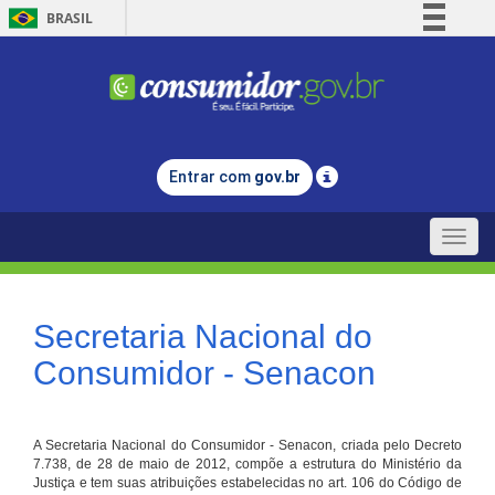
BRASIL
Simplifique!
Comunica BR
Participe
Acesso à informação
Entrar com
gov.br
Legislação
Canais
Toggle
naviga
Secretaria Nacional do
Consumidor - Senacon
A Secretaria Nacional do Consumidor - Senacon, criada pelo Decreto
7.738, de 28 de maio de 2012, compõe a estrutura do Ministério da
Justiça e tem suas atribuições estabelecidas no art. 106 do Código de