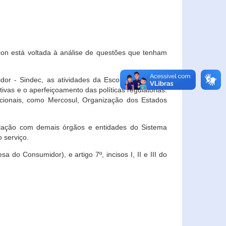
con está voltada à análise de questões que tenham
or - Sindec, as atividades da Escola Nacional de
vas e o aperfeiçoamento das políticas regulatórias.
acionais, como Mercosul, Organização dos Estados
ulação com demais órgãos e entidades do Sistema
 serviço.
 do Consumidor), e artigo 7º, incisos I, II e III do