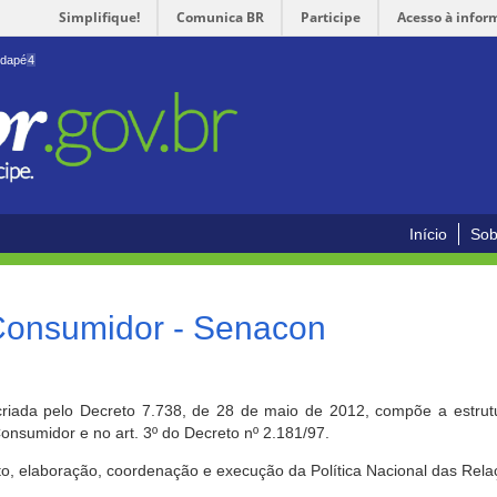
Simplifique!
Comunica BR
Participe
Acesso à infor
odapé
4
Início
Sob
 Consumidor - Senacon
riada pelo Decreto 7.738, de 28 de maio de 2012, compõe a estrutur
onsumidor e no art. 3º do Decreto nº 2.181/97.
o, elaboração, coordenação e execução da Política Nacional das Rela