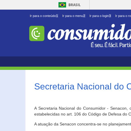
BRASIL
Ir para o conteúdo
1
Ir para o menu
2
Ir para o login
3
Ir para o r
Secretaria Nacional do
A Secretaria Nacional do Consumidor - Senacon, c
estabelecidas no art. 106 do Código de Defesa do C
A atuação da Senacon concentra-se no planejament