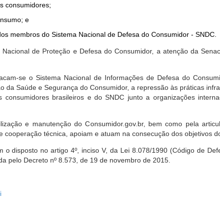
dos consumidores;
onsumo; e
ta dos membros do Sistema Nacional de Defesa do Consumidor - SNDC.
ica Nacional de Proteção e Defesa do Consumidor, a atenção da Sena
stacam-se o Sistema Nacional de Informações de Defesa do Consumid
 da Saúde e Segurança do Consumidor, a repressão às práticas infrati
s consumidores brasileiros e do SNDC junto a organizações intern
bilização e manutenção do Consumidor.gov.br, bem como pela artic
 cooperação técnica, apoiam e atuam na consecução dos objetivos do
 disposto no artigo 4º, inciso V, da Lei 8.078/1990 (Código de Defesa
zada pelo Decreto nº 8.573, de 19 de novembro de 2015.
i