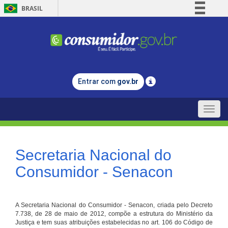
BRASIL
Simplifique!
Comunica BR
Participe
Acesso à informação
Entrar com
gov.br
Legislação
Canais
Toggle
naviga
Secretaria Nacional do
Consumidor - Senacon
A Secretaria Nacional do Consumidor - Senacon, criada pelo Decreto
7.738, de 28 de maio de 2012, compõe a estrutura do Ministério da
Justiça e tem suas atribuições estabelecidas no art. 106 do Código de