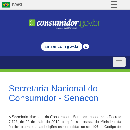
BRASIL
Simplifique!
Comunica BR
Participe
Acesso à informação
Entrar com
gov.br
Legislação
Canais
Toggle
naviga
Secretaria Nacional do
Consumidor - Senacon
A Secretaria Nacional do Consumidor - Senacon, criada pelo Decreto
7.738, de 28 de maio de 2012, compõe a estrutura do Ministério da
Justiça e tem suas atribuições estabelecidas no art. 106 do Código de