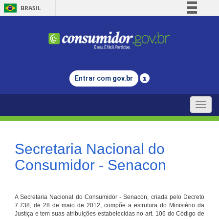
BRASIL
Simplifique!
Comunica BR
Participe
Acesso à informação
Entrar com
gov.br
Legislação
Canais
Toggle
naviga
Secretaria Nacional do
Consumidor - Senacon
A Secretaria Nacional do Consumidor - Senacon, criada pelo Decreto
7.738, de 28 de maio de 2012, compõe a estrutura do Ministério da
Justiça e tem suas atribuições estabelecidas no art. 106 do Código de