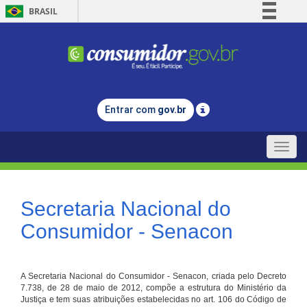
BRASIL
Simplifique!
Comunica BR
Participe
Acesso à informação
Entrar com
gov.br
Legislação
Canais
Toggle
naviga
Secretaria Nacional do
Consumidor - Senacon
A Secretaria Nacional do Consumidor - Senacon, criada pelo Decreto
7.738, de 28 de maio de 2012, compõe a estrutura do Ministério da
Justiça e tem suas atribuições estabelecidas no art. 106 do Código de