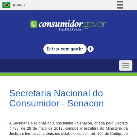
BRASIL
Simplifique!
Comunica BR
Participe
Acesso à informação
Entrar com
gov.br
Legislação
Canais
Toggle
naviga
Secretaria Nacional do
Consumidor - Senacon
A Secretaria Nacional do Consumidor - Senacon, criada pelo Decreto
7.738, de 28 de maio de 2012, compõe a estrutura do Ministério da
Justiça e tem suas atribuições estabelecidas no art. 106 do Código de