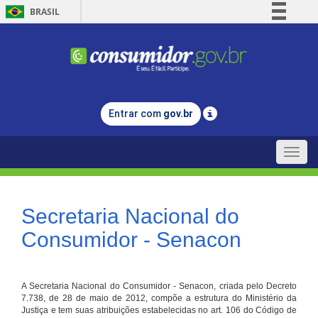
BRASIL
Simplifique!
Comunica BR
Participe
Acesso à informação
Entrar com
gov.br
Legislação
Canais
Toggle
naviga
Secretaria Nacional do
Consumidor - Senacon
A Secretaria Nacional do Consumidor - Senacon, criada pelo Decreto
7.738, de 28 de maio de 2012, compõe a estrutura do Ministério da
Justiça e tem suas atribuições estabelecidas no art. 106 do Código de