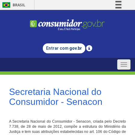
BRASIL
Simplifique!
Comunica BR
Participe
Acesso à informação
Entrar com
gov.br
Legislação
Canais
Toggle
naviga
Secretaria Nacional do
Consumidor - Senacon
A Secretaria Nacional do Consumidor - Senacon, criada pelo Decreto
7.738, de 28 de maio de 2012, compõe a estrutura do Ministério da
Justiça e tem suas atribuições estabelecidas no art. 106 do Código de