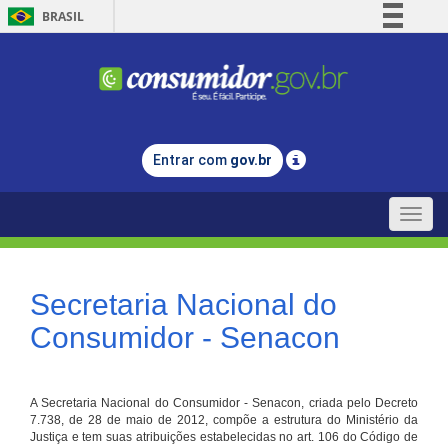
BRASIL
Simplifique!
Comunica BR
Participe
Acesso à informação
Entrar com
gov.br
Legislação
Canais
Toggle
naviga
Secretaria Nacional do
Consumidor - Senacon
A Secretaria Nacional do Consumidor - Senacon, criada pelo Decreto
7.738, de 28 de maio de 2012, compõe a estrutura do Ministério da
Justiça e tem suas atribuições estabelecidas no art. 106 do Código de