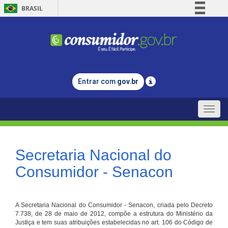
BRASIL
Simplifique!
Comunica BR
Participe
Acesso à informação
Entrar com
gov.br
Legislação
Canais
Toggle
naviga
Secretaria Nacional do
Consumidor - Senacon
A Secretaria Nacional do Consumidor - Senacon, criada pelo Decreto
7.738, de 28 de maio de 2012, compõe a estrutura do Ministério da
Justiça e tem suas atribuições estabelecidas no art. 106 do Código de