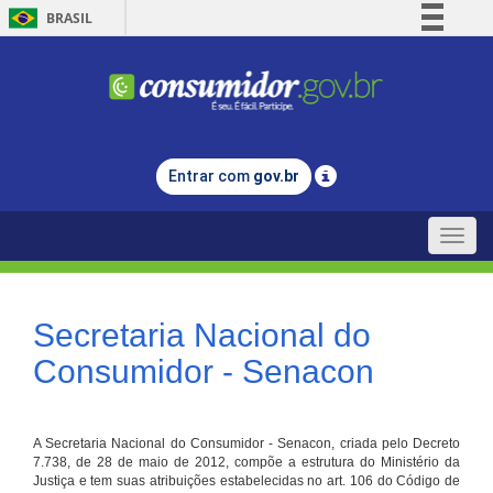
BRASIL
Simplifique!
Comunica BR
Participe
Acesso à informação
Entrar com
gov.br
Legislação
Canais
Toggle
naviga
Secretaria Nacional do
Consumidor - Senacon
A Secretaria Nacional do Consumidor - Senacon, criada pelo Decreto
7.738, de 28 de maio de 2012, compõe a estrutura do Ministério da
Justiça e tem suas atribuições estabelecidas no art. 106 do Código de