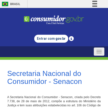
BRASIL
Simplifique!
Comunica BR
Participe
Acesso à informação
Entrar com
gov.br
Legislação
Canais
Toggle
naviga
Secretaria Nacional do
Consumidor - Senacon
A Secretaria Nacional do Consumidor - Senacon, criada pelo Decreto
7.738, de 28 de maio de 2012, compõe a estrutura do Ministério da
Justiça e tem suas atribuições estabelecidas no art. 106 do Código de