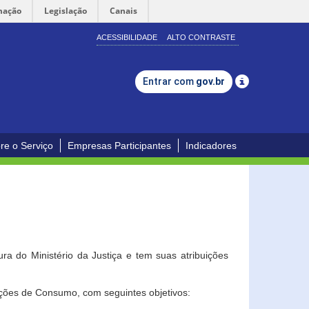
mação
Legislação
Canais
ACESSIBILIDADE
ALTO CONTRASTE
Entrar com
gov.br
re o Serviço
Empresas Participantes
Indicadores
a do Ministério da Justiça e tem suas atribuições
ções de Consumo, com seguintes objetivos: