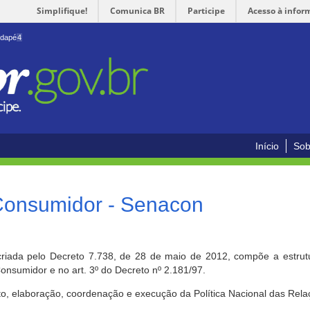
Simplifique!
Comunica BR
Participe
Acesso à infor
odapé
4
Início
Sob
 Consumidor - Senacon
riada pelo Decreto 7.738, de 28 de maio de 2012, compõe a estrutur
onsumidor e no art. 3º do Decreto nº 2.181/97.
o, elaboração, coordenação e execução da Política Nacional das Rela