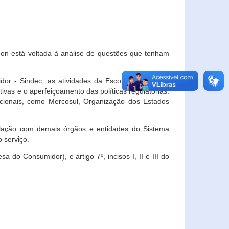
con está voltada à análise de questões que tenham
or - Sindec, as atividades da Escola Nacional de
vas e o aperfeiçoamento das políticas regulatórias.
acionais, como Mercosul, Organização dos Estados
ulação com demais órgãos e entidades do Sistema
 serviço.
 do Consumidor), e artigo 7º, incisos I, II e III do