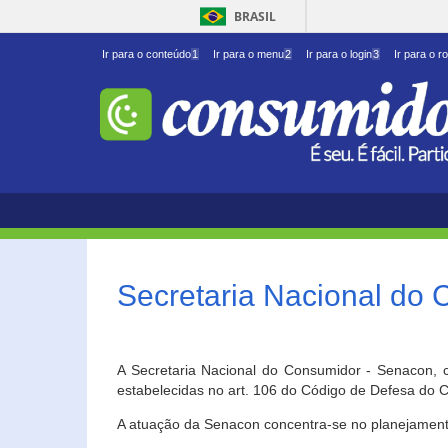
BRASIL
Ir para o conteúdo
1
Ir para o menu
2
Ir para o login
3
Ir para o r
Secretaria Nacional do
A Secretaria Nacional do Consumidor - Senacon, c
estabelecidas no art. 106 do Código de Defesa do C
A atuação da Senacon concentra-se no planejament