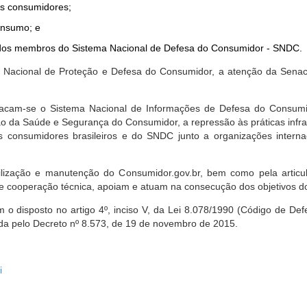
dos consumidores;
onsumo; e
ta dos membros do Sistema Nacional de Defesa do Consumidor - SNDC.
ica Nacional de Proteção e Defesa do Consumidor, a atenção da Sena
stacam-se o Sistema Nacional de Informações de Defesa do Consumid
 da Saúde e Segurança do Consumidor, a repressão às práticas infrati
s consumidores brasileiros e do SNDC junto a organizações intern
bilização e manutenção do Consumidor.gov.br, bem como pela artic
 cooperação técnica, apoiam e atuam na consecução dos objetivos do
 disposto no artigo 4º, inciso V, da Lei 8.078/1990 (Código de Defesa
zada pelo Decreto nº 8.573, de 19 de novembro de 2015.
i