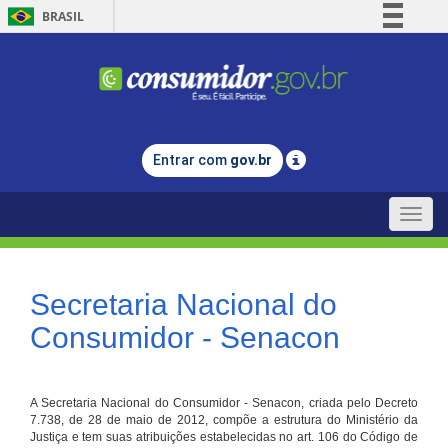
BRASIL
Simplifique!
Comunica BR
Participe
Acesso à informação
Entrar com
gov.br
Legislação
Canais
Toggle
naviga
Secretaria Nacional do
Consumidor - Senacon
A Secretaria Nacional do Consumidor - Senacon, criada pelo Decreto
7.738, de 28 de maio de 2012, compõe a estrutura do Ministério da
Justiça e tem suas atribuições estabelecidas no art. 106 do Código de