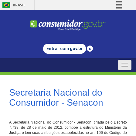
BRASIL
Simplifique!
Comunica BR
Participe
Acesso à informação
Entrar com
gov.br
Legislação
Canais
Toggle
naviga
Secretaria Nacional do
Consumidor - Senacon
A Secretaria Nacional do Consumidor - Senacon, criada pelo Decreto
7.738, de 28 de maio de 2012, compõe a estrutura do Ministério da
Justiça e tem suas atribuições estabelecidas no art. 106 do Código de