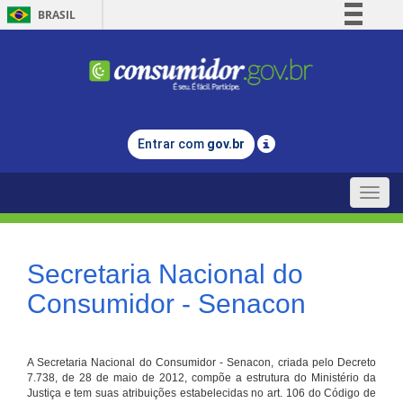
BRASIL
Simplifique!
Comunica BR
Participe
Acesso à informação
Entrar com
gov.br
Legislação
Canais
Toggle
naviga
Secretaria Nacional do
Consumidor - Senacon
A Secretaria Nacional do Consumidor - Senacon, criada pelo Decreto
7.738, de 28 de maio de 2012, compõe a estrutura do Ministério da
Justiça e tem suas atribuições estabelecidas no art. 106 do Código de