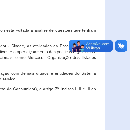
con está voltada à análise de questões que tenham
or - Sindec, as atividades da Escola Nacional de
vas e o aperfeiçoamento das políticas regulatórias.
acionais, como Mercosul, Organização dos Estados
ulação com demais órgãos e entidades do Sistema
 serviço.
 do Consumidor), e artigo 7º, incisos I, II e III do