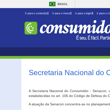
BRASIL
Ir para o conteúdo
1
Ir para o menu
2
Ir para o login
3
Ir para o r
Secretaria Nacional do
A Secretaria Nacional do Consumidor - Senacon, c
estabelecidas no art. 106 do Código de Defesa do C
A atuação da Senacon concentra-se no planejament