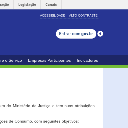
mação
Legislação
Canais
ACESSIBILIDADE
ALTO CONTRASTE
Entrar com
gov.br
re o Serviço
Empresas Participantes
Indicadores
a do Ministério da Justiça e tem suas atribuições
ções de Consumo, com seguintes objetivos: