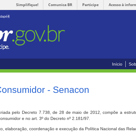
Simplifique!
Comunica BR
Participe
Acesso à infor
odapé
4
Início
Sob
 Consumidor - Senacon
riada pelo Decreto 7.738, de 28 de maio de 2012, compõe a estrutur
onsumidor e no art. 3º do Decreto nº 2.181/97.
o, elaboração, coordenação e execução da Política Nacional das Rela