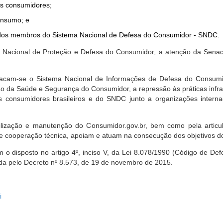
dos consumidores;
onsumo; e
ta dos membros do Sistema Nacional de Defesa do Consumidor - SNDC.
ica Nacional de Proteção e Defesa do Consumidor, a atenção da Sena
stacam-se o Sistema Nacional de Informações de Defesa do Consumid
 da Saúde e Segurança do Consumidor, a repressão às práticas infrati
s consumidores brasileiros e do SNDC junto a organizações intern
bilização e manutenção do Consumidor.gov.br, bem como pela artic
 cooperação técnica, apoiam e atuam na consecução dos objetivos do
 disposto no artigo 4º, inciso V, da Lei 8.078/1990 (Código de Defesa
zada pelo Decreto nº 8.573, de 19 de novembro de 2015.
i