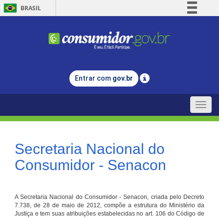
BRASIL
Simplifique!
Comunica BR
Participe
Acesso à informação
Entrar com
gov.br
Legislação
Canais
Toggle
naviga
Secretaria Nacional do
Consumidor - Senacon
A Secretaria Nacional do Consumidor - Senacon, criada pelo Decreto
7.738, de 28 de maio de 2012, compõe a estrutura do Ministério da
Justiça e tem suas atribuições estabelecidas no art. 106 do Código de