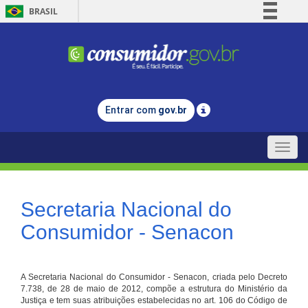
BRASIL
Simplifique!
Comunica BR
Participe
Acesso à informação
Entrar com
gov.br
Legislação
Canais
Toggle
naviga
Secretaria Nacional do
Consumidor - Senacon
A Secretaria Nacional do Consumidor - Senacon, criada pelo Decreto
7.738, de 28 de maio de 2012, compõe a estrutura do Ministério da
Justiça e tem suas atribuições estabelecidas no art. 106 do Código de