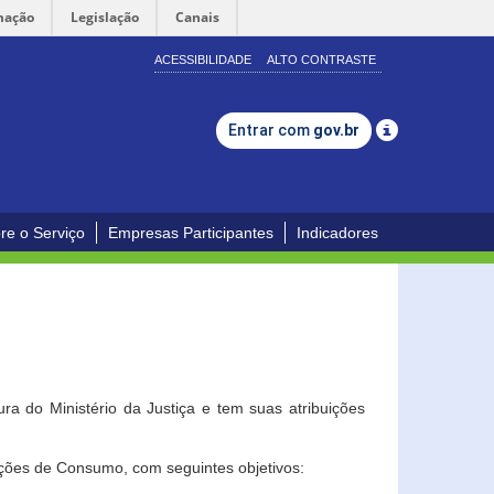
mação
Legislação
Canais
ACESSIBILIDADE
ALTO CONTRASTE
Entrar com
gov.br
re o Serviço
Empresas Participantes
Indicadores
a do Ministério da Justiça e tem suas atribuições
ções de Consumo, com seguintes objetivos: