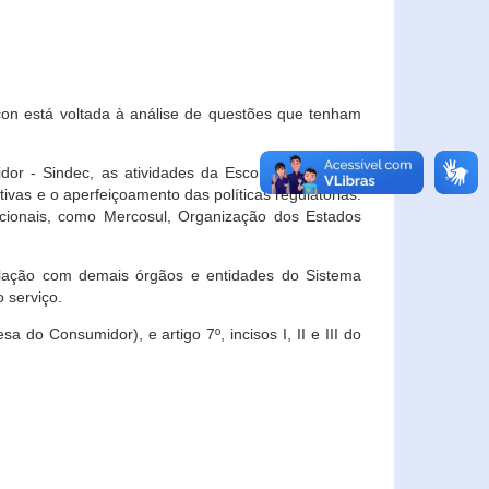
con está voltada à análise de questões que tenham
or - Sindec, as atividades da Escola Nacional de
vas e o aperfeiçoamento das políticas regulatórias.
acionais, como Mercosul, Organização dos Estados
ulação com demais órgãos e entidades do Sistema
 serviço.
 do Consumidor), e artigo 7º, incisos I, II e III do