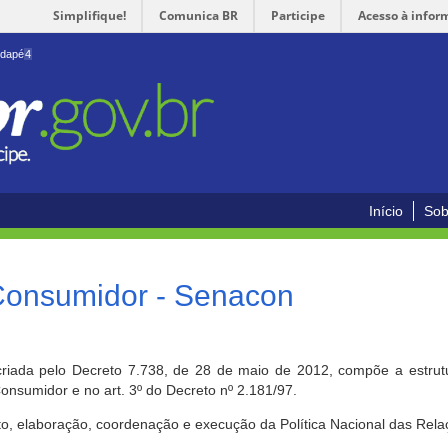
Simplifique!
Comunica BR
Participe
Acesso à infor
odapé
4
Início
Sob
 Consumidor - Senacon
riada pelo Decreto 7.738, de 28 de maio de 2012, compõe a estrutur
onsumidor e no art. 3º do Decreto nº 2.181/97.
o, elaboração, coordenação e execução da Política Nacional das Rela