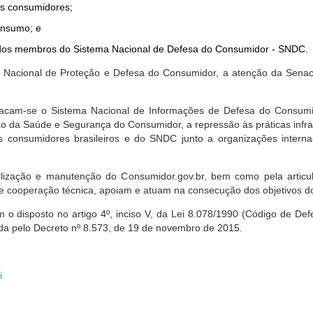
dos consumidores;
onsumo; e
ta dos membros do Sistema Nacional de Defesa do Consumidor - SNDC.
ica Nacional de Proteção e Defesa do Consumidor, a atenção da Sena
stacam-se o Sistema Nacional de Informações de Defesa do Consumid
 da Saúde e Segurança do Consumidor, a repressão às práticas infrati
s consumidores brasileiros e do SNDC junto a organizações intern
bilização e manutenção do Consumidor.gov.br, bem como pela artic
 cooperação técnica, apoiam e atuam na consecução dos objetivos do
 disposto no artigo 4º, inciso V, da Lei 8.078/1990 (Código de Defesa
zada pelo Decreto nº 8.573, de 19 de novembro de 2015.
i