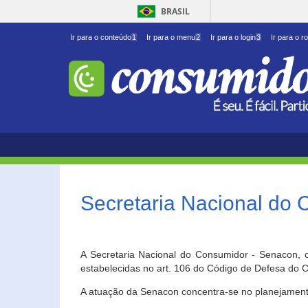
BRASIL
Ir para o conteúdo
1
Ir para o menu
2
Ir para o login
3
Ir para o r
Secretaria Nacional do
A Secretaria Nacional do Consumidor - Senacon, c
estabelecidas no art. 106 do Código de Defesa do C
A atuação da Senacon concentra-se no planejament