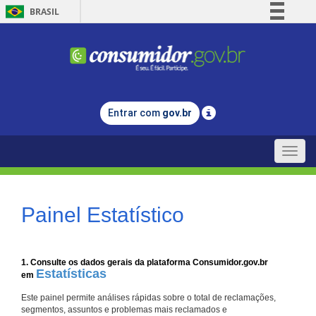
BRASIL
Simplifique!
Comunica BR
Participe
Acesso à informação
Entrar com
gov.br
Legislação
Canais
Toggle
naviga
Painel Estatístico
1. Consulte os dados gerais da plataforma Consumidor.gov.br
Estatísticas
em
Este painel permite análises rápidas sobre o total de reclamações,
segmentos, assuntos e problemas mais reclamados e