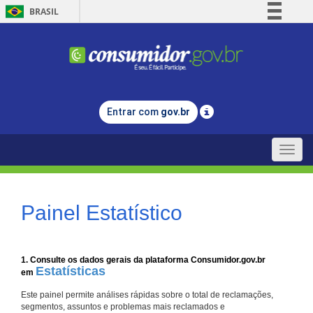
BRASIL
Simplifique!
Comunica BR
Participe
Acesso à informação
Entrar com
gov.br
Legislação
Canais
Toggle
naviga
Painel Estatístico
1. Consulte os dados gerais da plataforma Consumidor.gov.br
Estatísticas
em
Este painel permite análises rápidas sobre o total de reclamações,
segmentos, assuntos e problemas mais reclamados e