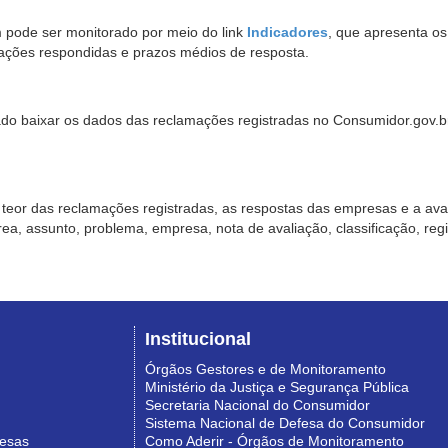
pode ser monitorado por meio do link
Indicadores
, que apresenta o
ações respondidas e prazos médios de resposta.
sado baixar os dados das reclamações registradas no Consumidor.gov.br,
o teor das reclamações registradas, as respostas das empresas e a aval
o área, assunto, problema, empresa, nota de avaliação, classificação, re
Institucional
Órgãos Gestores e de Monitoramento
Ministério da Justiça e Segurança Pública
Secretaria Nacional do Consumidor
Sistema Nacional de Defesa do Consumidor
resas
Como Aderir - Órgãos de Monitoramento