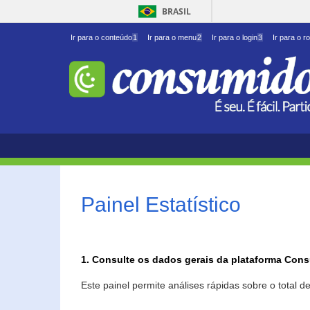
BRASIL
Ir para o conteúdo
1
Ir para o menu
2
Ir para o login
3
Ir para o r
Painel Estatístico
1. Consulte os dados gerais da plataforma Con
Este painel permite análises rápidas sobre o total