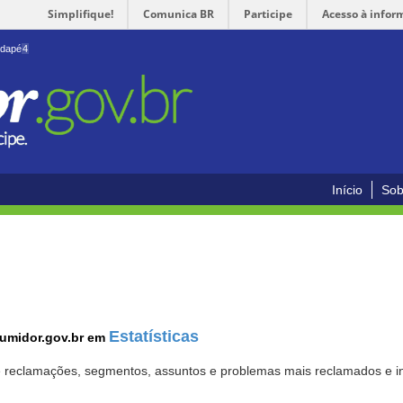
Simplifique!
Comunica BR
Participe
Acesso à infor
odapé
4
Início
Sob
Estatísticas
sumidor.gov.br em
 de reclamações, segmentos, assuntos e problemas mais reclamados e i