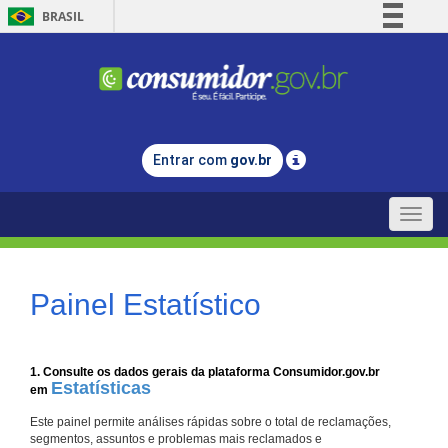
BRASIL
Simplifique!
Comunica BR
Participe
Acesso à informação
Entrar com
gov.br
Legislação
Canais
Toggle
naviga
Painel Estatístico
1. Consulte os dados gerais da plataforma Consumidor.gov.br
Estatísticas
em
Este painel permite análises rápidas sobre o total de reclamações,
segmentos, assuntos e problemas mais reclamados e