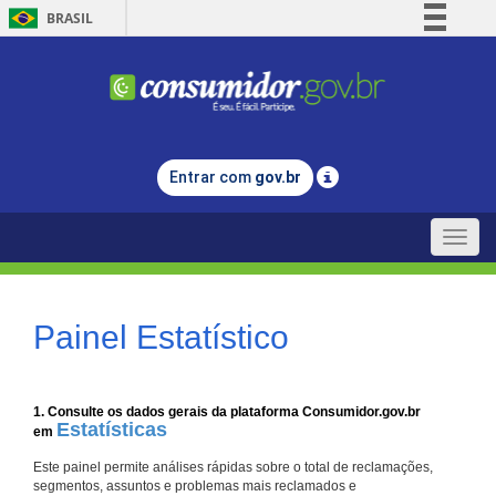
BRASIL
Simplifique!
Comunica BR
Participe
Acesso à informação
Entrar com
gov.br
Legislação
Canais
Toggle
naviga
Painel Estatístico
1. Consulte os dados gerais da plataforma Consumidor.gov.br
Estatísticas
em
Este painel permite análises rápidas sobre o total de reclamações,
segmentos, assuntos e problemas mais reclamados e