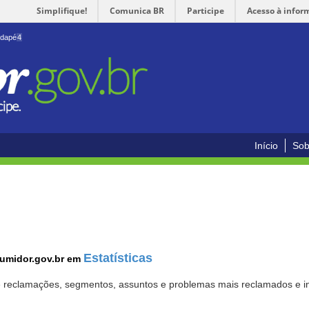
Simplifique!
Comunica BR
Participe
Acesso à infor
odapé
4
Início
Sob
Estatísticas
sumidor.gov.br em
 de reclamações, segmentos, assuntos e problemas mais reclamados e i