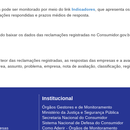
pode ser monitorado por meio do link
Indicadores
, que apresenta o
ações respondidas e prazos médios de resposta.
sado baixar os dados das reclamações registradas no Consumidor.gov.br,
o teor das reclamações registradas, as respostas das empresas e a aval
o área, assunto, problema, empresa, nota de avaliação, classificação, re
Institucional
Órgãos Gestores e de Monitoramento
Ministério da Justiça e Segurança Pública
Secretaria Nacional do Consumidor
Sistema Nacional de Defesa do Consumidor
resas
Como Aderir - Órgãos de Monitoramento