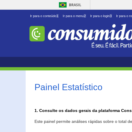
BRASIL
Ir para o conteúdo
1
Ir para o menu
2
Ir para o login
3
Ir para o r
Painel Estatístico
1. Consulte os dados gerais da plataforma Con
Este painel permite análises rápidas sobre o total