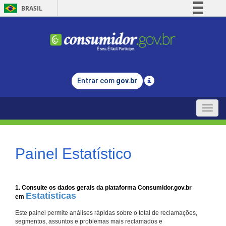
BRASIL
Simplifique!
Comunica BR
Participe
Acesso à informação
Entrar com
gov.br
Legislação
Canais
Toggle
naviga
Painel Estatístico
1. Consulte os dados gerais da plataforma Consumidor.gov.br
Estatísticas
em
Este painel permite análises rápidas sobre o total de reclamações,
segmentos, assuntos e problemas mais reclamados e