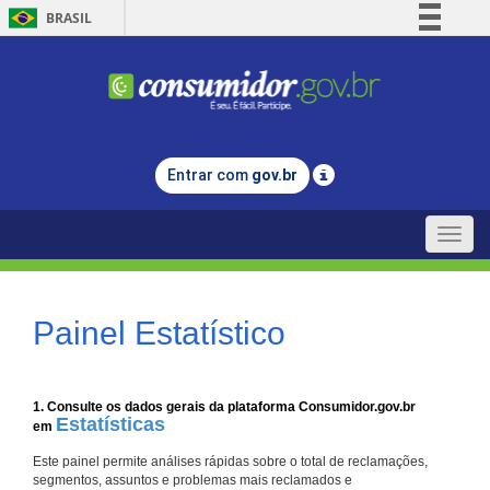
BRASIL
Simplifique!
Comunica BR
Participe
Acesso à informação
Entrar com
gov.br
Legislação
Canais
Toggle
naviga
Painel Estatístico
1. Consulte os dados gerais da plataforma Consumidor.gov.br
Estatísticas
em
Este painel permite análises rápidas sobre o total de reclamações,
segmentos, assuntos e problemas mais reclamados e