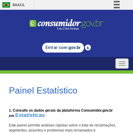
BRASIL
Simplifique!
Comunica BR
Participe
Acesso à informação
Entrar com
gov.br
Legislação
Canais
Toggle
naviga
Painel Estatístico
1. Consulte os dados gerais da plataforma Consumidor.gov.br
Estatísticas
em
Este painel permite análises rápidas sobre o total de reclamações,
segmentos, assuntos e problemas mais reclamados e