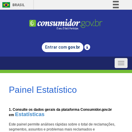
BRASIL
Simplifique!
Comunica BR
Participe
Acesso à informação
Entrar com
gov.br
Legislação
Canais
Toggle
naviga
Painel Estatístico
1. Consulte os dados gerais da plataforma Consumidor.gov.br
Estatísticas
em
Este painel permite análises rápidas sobre o total de reclamações,
segmentos, assuntos e problemas mais reclamados e