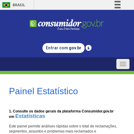
BRASIL
Simplifique!
Comunica BR
Participe
Acesso à informação
Entrar com
gov.br
Legislação
Canais
Toggle
naviga
Painel Estatístico
1. Consulte os dados gerais da plataforma Consumidor.gov.br
Estatísticas
em
Este painel permite análises rápidas sobre o total de reclamações,
segmentos, assuntos e problemas mais reclamados e