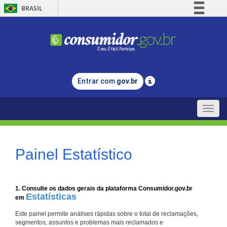
BRASIL
Simplifique!
Comunica BR
Participe
Acesso à informação
Entrar com
gov.br
Legislação
Canais
Toggle
naviga
Painel Estatístico
1. Consulte os dados gerais da plataforma Consumidor.gov.br
Estatísticas
em
Este painel permite análises rápidas sobre o total de reclamações,
segmentos, assuntos e problemas mais reclamados e