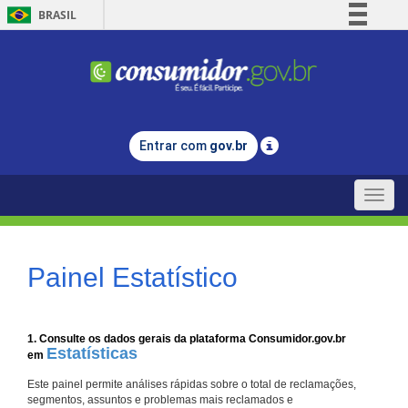
BRASIL
Simplifique!
Comunica BR
Participe
Acesso à informação
Entrar com
gov.br
Legislação
Canais
Toggle
naviga
Painel Estatístico
1. Consulte os dados gerais da plataforma Consumidor.gov.br
Estatísticas
em
Este painel permite análises rápidas sobre o total de reclamações,
segmentos, assuntos e problemas mais reclamados e