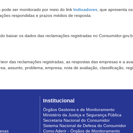
pode ser monitorado por meio do link
Indicadores
, que apresenta o
ações respondidas e prazos médios de resposta.
sado baixar os dados das reclamações registradas no Consumidor.gov.br,
o teor das reclamações registradas, as respostas das empresas e a aval
o área, assunto, problema, empresa, nota de avaliação, classificação, re
Institucional
Órgãos Gestores e de Monitoramento
Ministério da Justiça e Segurança Pública
Secretaria Nacional do Consumidor
Sistema Nacional de Defesa do Consumidor
resas
Como Aderir - Órgãos de Monitoramento