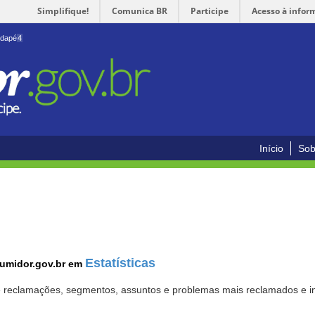
Simplifique!
Comunica BR
Participe
Acesso à infor
odapé
4
Início
Sob
Estatísticas
sumidor.gov.br em
 de reclamações, segmentos, assuntos e problemas mais reclamados e i