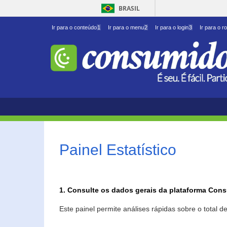
BRASIL
Ir para o conteúdo
1
Ir para o menu
2
Ir para o login
3
Ir para o r
Painel Estatístico
1. Consulte os dados gerais da plataforma Con
Este painel permite análises rápidas sobre o total