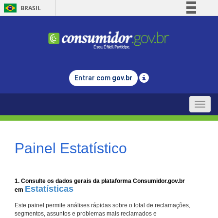
BRASIL
Simplifique!
Comunica BR
Participe
Acesso à informação
Entrar com
gov.br
Legislação
Canais
Toggle
naviga
Painel Estatístico
1. Consulte os dados gerais da plataforma Consumidor.gov.br
Estatísticas
em
Este painel permite análises rápidas sobre o total de reclamações,
segmentos, assuntos e problemas mais reclamados e