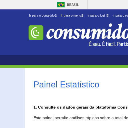
BRASIL
Ir para o conteúdo
1
Ir para o menu
2
Ir para o login
3
Ir para o r
Painel Estatístico
1. Consulte os dados gerais da plataforma Con
Este painel permite análises rápidas sobre o total