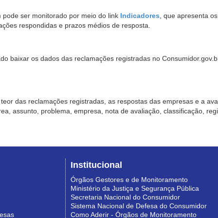
pode ser monitorado por meio do link
Indicadores
, que apresenta o
ações respondidas e prazos médios de resposta.
sado baixar os dados das reclamações registradas no Consumidor.gov.br,
o teor das reclamações registradas, as respostas das empresas e a aval
o área, assunto, problema, empresa, nota de avaliação, classificação, re
Institucional
Órgãos Gestores e de Monitoramento
Ministério da Justiça e Segurança Pública
Secretaria Nacional do Consumidor
Sistema Nacional de Defesa do Consumidor
resas
Como Aderir - Órgãos de Monitoramento