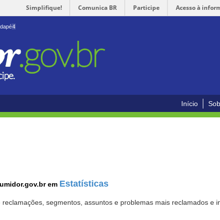
Simplifique!
Comunica BR
Participe
Acesso à infor
odapé
4
Início
Sob
Estatísticas
sumidor.gov.br em
 de reclamações, segmentos, assuntos e problemas mais reclamados e i