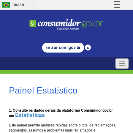
BRASIL
Simplifique!
Comunica BR
Participe
Acesso à informação
Entrar com
gov.br
Legislação
Canais
Toggle
naviga
Painel Estatístico
1. Consulte os dados gerais da plataforma Consumidor.gov.br
Estatísticas
em
Este painel permite análises rápidas sobre o total de reclamações,
segmentos, assuntos e problemas mais reclamados e