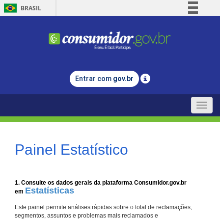
BRASIL
Simplifique!
Comunica BR
Participe
Acesso à informação
Entrar com
gov.br
Legislação
Canais
Toggle
naviga
Painel Estatístico
1. Consulte os dados gerais da plataforma Consumidor.gov.br
Estatísticas
em
Este painel permite análises rápidas sobre o total de reclamações,
segmentos, assuntos e problemas mais reclamados e